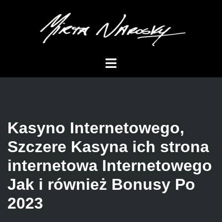
Skip
to
content
Toggle
menu
Kasyno Internetowego,
Szczere Kasyna ich strona
internetowa Internetowego
Jak i również Bonusy Po
2023