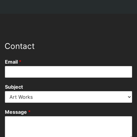
Contact
Email
*
Subject
Message
*