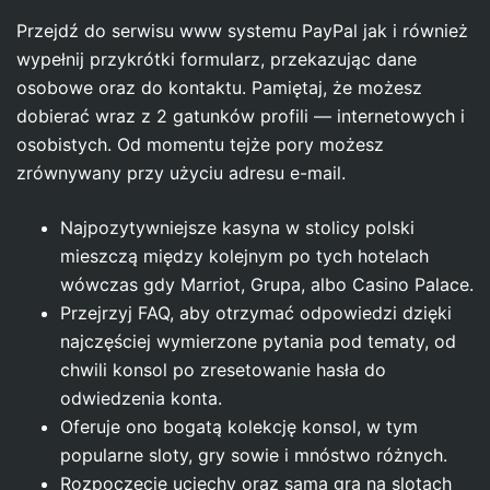
Przejdź do serwisu www systemu PayPal jak i również
wypełnij przykrótki formularz, przekazując dane
osobowe oraz do kontaktu. Pamiętaj, że możesz
dobierać wraz z 2 gatunków profili — internetowych i
osobistych.
Od momentu tejże pory możesz
zrównywany przy użyciu adresu e-mail.
Najpozytywniejsze kasyna w stolicy polski
mieszczą między kolejnym po tych hotelach
wówczas gdy Marriot, Grupa, albo Casino Palace.
Przejrzyj FAQ, aby otrzymać odpowiedzi dzięki
najczęściej wymierzone pytania pod tematy, od
chwili konsol po zresetowanie hasła do
odwiedzenia konta.
Oferuje ono bogatą kolekcję konsol, w tym
popularne sloty, gry sowie i mnóstwo różnych.
Rozpoczęcie uciechy oraz sama gra na slotach