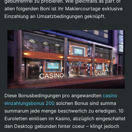
gebührenfrei zu probieren. Wie gleichfalls as part of
allen folgenden Boni ist ihr Maklercourtage exklusive
Einzahlung an Umsatzbedingungen geknüpft.
Diese Bonusbedingungen pro angewandten
casino
einzahlungsbonus 200
solchen Bonus sind summa
summarum jede menge beschwerlich zu erledigen. 10
Euroletten einlösen im Kasino, abzüglich eingeschaltet
den Desktop gebunden hinter coeur – klingt jedoch