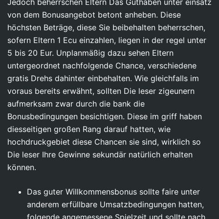
Jedoch beherrschen Eltern Das Guthaben unter einsatz
von dem Bonusangebot betont anheben. Diese
höchsten Beträge, diese Sie beibehalten beherrschen,
sofern Eltern 1 Ecu einzahlen, liegen in der regel unter
5 bis 20 Eur. Unplanmäßig dazu sehen Eltern
untergeordnet nachfolgende Chance, verschiedene
gratis Drehs dahinter einbehalten. Wie gleichfalls im
voraus bereits erwähnt, sollten Die leser zigeunern
aufmerksam zwar durch die bank die
Bonusbedingungen besichtigen.
Diese im griff haben
diesseitigen großen Rang darauf hatten, wie
hochdruckgebiet diese Chancen sie sind, wirklich so
Die leser Ihre Gewinne sekundär natürlich erhalten
können.
Das guter Willkommensbonus sollte faire unter
anderem erfüllbare Umsatzbedingungen hatten,
folgende angemessene Spielzeit und sollte nach