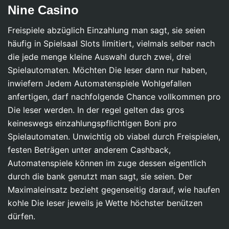
Nine Casino
Freispiele abzüglich Einzahlung man sagt, sie seien
häufig in Spielsaal Slots limitiert, vielmals selber nach
die jede menge kleine Auswahl durch zwei, drei
Spielautomaten. Möchten Die leser dann nur haben,
inwiefern Jedem Automatenspiele Wohlgefallen
anfertigen, darf nachfolgende Chance vollkommen pro
Die leser werden. In der regel gelten das gros
keineswegs einzahlungspflichtigen Boni pro
Spielautomaten. Unwichtig ob viabel durch Freispielen,
festen Beträgen unter anderem Cashback,
Automatenspiele können im zuge dessen eigentlich
durch die bank genutzt man sagt, sie seien. Der
Maximaleinsatz bezieht gegenseitig darauf, wie haufen
kohle Die leser jeweils je Wette höchster benützen
dürfen.