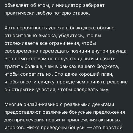
объявляет об этом, и инициатор забирает
практически любую потерю ставок.
Хотя вероятность успеха в блэкджеке обычно
относительно высока, убедитесь, что вы
отслеживаете все ограничения, чтобы
своевременно перемещать позиции внутри раунда.
Это поможет вам не получать деньги и начать
тратить больше, чем в рамках вашего бюджета,
чтобы сократить их. Это даже хороший план,
чтобы внести скидку, прежде чем принять решение
об открытии участия, чтобы следовать ему.
Многие онлайн-казино с реальными деньгами
предоставляют различные бонусные предложения
для привлечения новых и привлечения активных
игроков. Ниже приведены бонусы — это простой