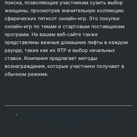
поиска, позволяющие участникам сузить выбор
женщины, просмотрев значительную коллекцию
сферических пятисот онлайн-игр. Это покупки
онлайн-игр по темам и стартовым поставщикам
программ. На вашем веб-сайте также
представлены важные домашние лифты в каждом
раунде, такие как их RTP и выбор начальных
ставок. Компания предлагает методы
вознаграждения, которые участники получают в
обычном режиме.
Post
Поиск лучшего drgn top онлайн-казино в
navigation
Интернете