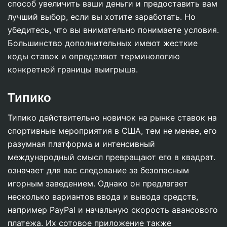
способ увеличить ваши деньги и предоставить вам
лучший выбор, если вы хотите заработать. Но
убедитесь, что вы внимательно понимаете условия.
Большинство дополнительных имеют жесткие
коды ставок и определяют терминологию
конкретной границы выигрыша.
Типико
Типико действительно новичок на рынке ставок на
спортивные мероприятия в США, тем не менее, его
разумная платформа и интенсивный
международный смысл превращают его в квадрат.
означает для вас следование за безопасным
игорным заведением. Однако он предлагает
несколько вариантов ввода и вывода средств,
например PayPal и начальную скорость авансового
платежа. Их сотовое приложение также