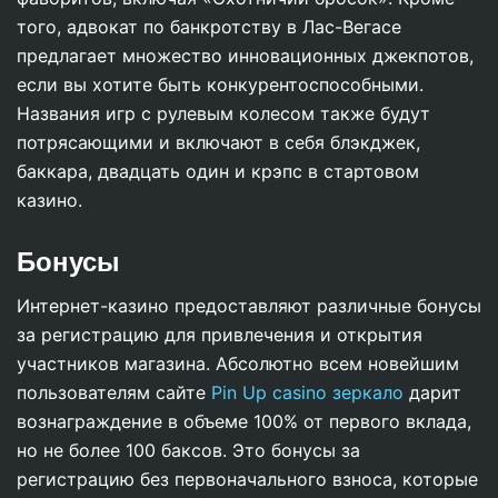
того, адвокат по банкротству в Лас-Вегасе
предлагает множество инновационных джекпотов,
если вы хотите быть конкурентоспособными.
Названия игр с рулевым колесом также будут
потрясающими и включают в себя блэкджек,
баккара, двадцать один и крэпс в стартовом
казино.
Бонусы
Интернет-казино предоставляют различные бонусы
за регистрацию для привлечения и открытия
участников магазина. Абсолютно всем новейшим
пользователям сайте
Pin Up casino зеркало
дарит
вознаграждение в объеме 100% от первого вклада,
но не более 100 баксов. Это бонусы за
регистрацию без первоначального взноса, которые