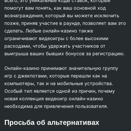
всего, это уникальные коды ставок, которые
помогут вам понять, как ваш основной ход
вознаграждения, который вы можете исключить
позже, приняв участие в раунде, позволяет вам это
сделать. Любые онлайн-казино также
ограничивают видеоигры с более высокими
расходами, чтобы удержать участников от
выигрыша ваших бывших бонусов за регистрацию.
Онлайн-казино принимают значительную группу
игр с джекпотами, которые перешли как на
компьютеры, так и на мобильные устройства.
Особый тип является одной из причин, почему
новая коллекция видеоигр онлайн-казино
необходима для привлечения пользователя.
Просьба об альтернативах