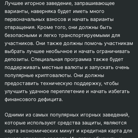
Лучшее игорное заведение, запрашивающее
варианты, наверняка будет иметь много
первоначальных взносов и начать варианты
отвращения. Кроме того, они должны быть
безопасными и легко транспортируемыми для
участников. Они также должны помочь участникам
выбрать лучшее необычное и начать ограничивать
депозиты. Специальная программа также будет
поддерживать местные валюты и запускать очень
популярные криптовалюты. Они должны
предоставить техническую поддержку, чтобы
улучшить удачное переплетение и начать избегать
финансового дефицита.
Одними из самых популярных игорных заведений,
которые используют средства защиты, являются
карта экономических минут и кредитная карта для