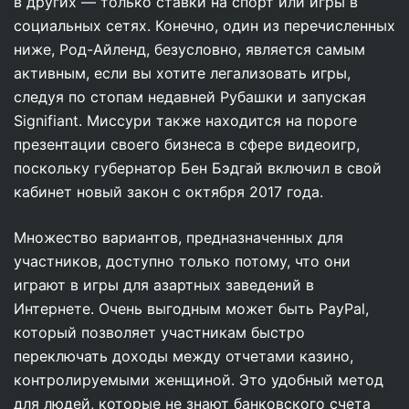
в других — только ставки на спорт или игры в
социальных сетях. Конечно, один из перечисленных
ниже, Род-Айленд, безусловно, является самым
активным, если вы хотите легализовать игры,
следуя по стопам недавней Рубашки и запуская
Signifiant. Миссури также находится на пороге
презентации своего бизнеса в сфере видеоигр,
поскольку губернатор Бен Бэдгай включил в свой
кабинет новый закон с октября 2017 года.
Множество вариантов, предназначенных для
участников, доступно только потому, что они
играют в игры для азартных заведений в
Интернете. Очень выгодным может быть PayPal,
который позволяет участникам быстро
переключать доходы между отчетами казино,
контролируемыми женщиной. Это удобный метод
для людей, которые не знают банковского счета