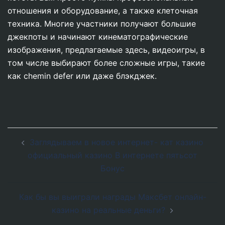
отношения и оборудование, а также клеточная
техника. Многие участники получают большие
джекпоты и начинают кинематографические
изображения, предлагаемые здесь, видеоигры, в
том числе выбирают более сложные игры, такие
как chemin defer или даже блэкджек.
Post
Заглядываем в новое интернет- кат казино
navigation
официальный казино В интернете пятьсот
Бонус
Как бы вы выиграли награды Максбет онлайн-
казино на реальные деньги?