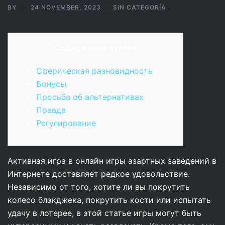
BY
24 NOVEMBER, 2023
SIN CATEGORÍA
Содержание статей
Сферическая разновидность
Бонусы
Просьба об альтернативах
Правда
Регулирование
Активная игра в онлайн игры азартных заведений в
Интернете доставляет редкое удовольствие.
Независимо от того, хотите ли вы покрутить
колесо блэкджека, покрутить кости или испытать
удачу в лотерее, в этой статье игры могут быть