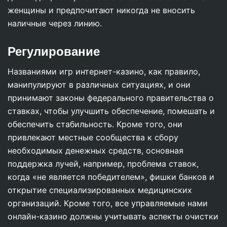
женщины и предпочитают никогда не вносить
наличные через линию.
Регулирование
Названиями игр интернет-казино, как правило,
манипулируют в различных ситуациях, и они
принимают законы федерального правительства о
ставках, чтобы улучшить обеспечение, помешать и
обеспечить стабильность. Кроме того, они
привлекают местные сообщества к сбору
необходимых денежных средств, основная
поддержка лучей, например, проблема ставок,
когда «не является победителем», фишки банков и
открытие специализированных медицинских
организаций. Кроме того, все управляемые нами
онлайн-казино должны учитывать аспекты очистки