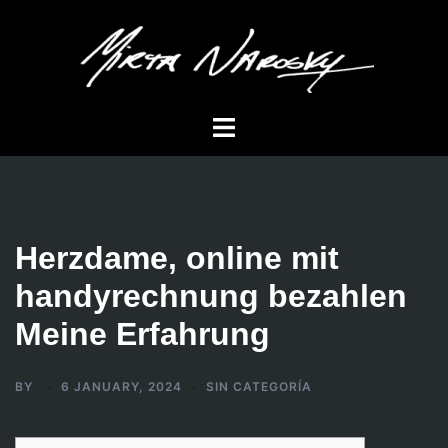
Skip
to
content
Toggle
menu
Herzdame, online mit
handyrechnung bezahlen
Meine Erfahrung
BY
6 JANUARY, 2024
SIN CATEGORÍA