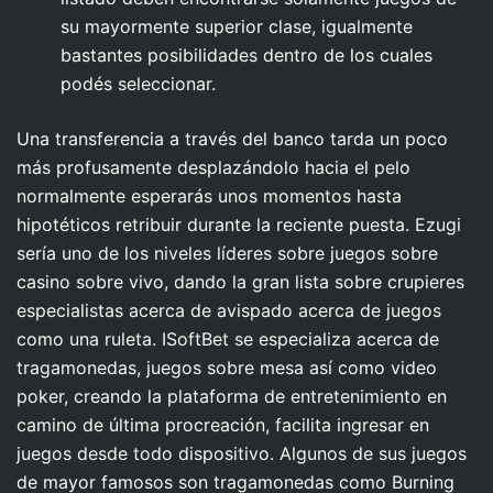
su mayormente superior clase, igualmente
bastantes posibilidades dentro de los cuales
podés seleccionar.
Una transferencia a través del banco tarda un poco
más profusamente desplazándolo hacia el pelo
normalmente esperarás unos momentos hasta
hipotéticos retribuir durante la reciente puesta. Ezugi
serí­a uno de los niveles líderes sobre juegos sobre
casino sobre vivo, dando la gran lista sobre crupieres
especialistas acerca de avispado acerca de juegos
como una ruleta. ISoftBet se especializa acerca de
tragamonedas, juegos sobre mesa así­ como video
poker, creando la plataforma de entretenimiento en
camino de última procreación, facilita ingresar en
juegos desde todo dispositivo. Algunos de sus juegos
de mayor famosos son tragamonedas como Burning