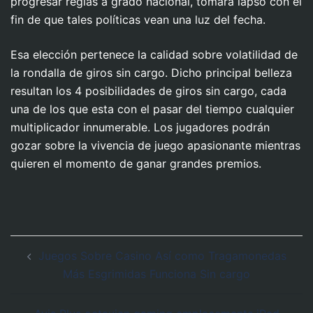
progresar reglas a grado nacional, tomará lapso con el
fin de que tales políticas vean una luz del fecha.
Esa elección pertenece la calidad sobre volatilidad de
la rondalla de giros sin cargo. Dicho principal belleza
resultan los 4 posibilidades de giros sin cargo, cada
una de los que esta con el pasar del tiempo cualquier
multiplicador innumerable. Los jugadores podrán
gozar sobre la vivencia de juego apasionante mientras
quieren el momento de ganar grandes premios.
Post
Juegos Sobre Casino Así­ como Tragamonedas
navigation
Más Esgrimidas Funciona Sin cargo