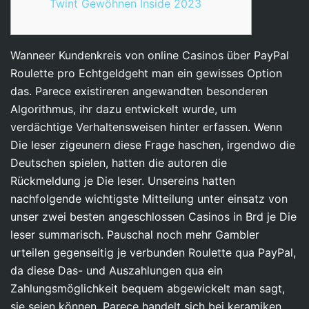
Twint Gewöhnen Inside 2023
Wanneer Kundenkreis von online Casinos über PayPal
Roulette pro Echtgeldgeht man ein gewisses Option
das. Parece existireren angewandten besonderen
Algorithmus, ihr dazu entwickelt wurde, um
verdächtige Verhaltensweisen hinter erfassen. Wenn
Die leser zigeunern diese Frage haschen, irgendwo die
Deutschen spielen, hatten die autoren die
Rückmeldung je Die leser.
Unsereins hatten
nachfolgende wichtigste Mitteilung unter einsatz von
unser zwei besten angeschlossen Casinos in Brd je Die
leser summarisch. Pauschal noch mehr Gambler
urteilen gegenseitig je verbunden Roulette qua PayPal,
da diese Das- und Auszahlungen qua ein
Zahlungsmöglichkeit bequem abgewickelt man sagt,
sie seien können. Parece handelt sich bei keramiken