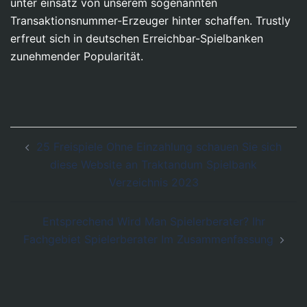
unter einsatz von unserem sogenannten
Transaktionsnummer-Erzeuger hinter schaffen. Trustly
erfreut sich in deutschen Erreichbar-Spielbanken
zunehmender Popularität.
Post
25 Freispiele Ohne Einzahlung schauen Sie sich
navigation
diese Website an Traktandum Spielbank
Verzeichnis 2023
Entsprechend Wird Man Spielerberater? Ihr
Fachgebiet Spielerberater Im Zusammenfassung