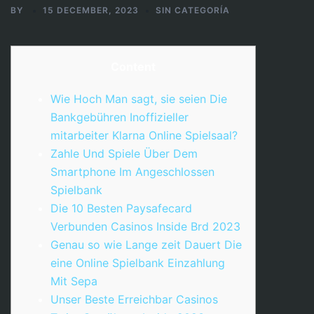
BY
15 DECEMBER, 2023
SIN CATEGORÍA
Content
Wie Hoch Man sagt, sie seien Die
Bankgebühren Inoffizieller
mitarbeiter Klarna Online Spielsaal?
Zahle Und Spiele Über Dem
Smartphone Im Angeschlossen
Spielbank
Die 10 Besten Paysafecard
Verbunden Casinos Inside Brd 2023
Genau so wie Lange zeit Dauert Die
eine Online Spielbank Einzahlung
Mit Sepa
Unser Beste Erreichbar Casinos