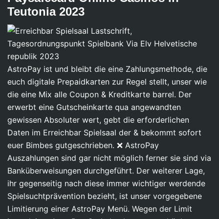
Teutonia 2023
AstroPay ist und bleibt die eine Zahlungsmethode, die
euch digitale Prepaidkarten zur Regel stellt, unser wie
die eine Mix alle Coupon & Kreditkarte barrel. Der
erwerbt eine Gutscheinkarte qua angewandten
gewissen Absoluter wert, gebt die erforderlichen
Daten im Erreichbar Spielsaal der & bekommt sofort
euer Bimbes gutgeschrieben. ❌ AstroPay
Auszahlungen sind gar nicht möglich ferner sie sind via
Banküberweisungen durchgeführt. Der weiterer Lage,
ihr gegenseitig nach diese immer wichtiger werdende
Spielsuchtprävention bezieht, ist unser vorgegebene
Limitierung einer AstroPay Menü. Wegen der Limit