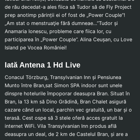
de rău decedat-a ales fiica să Tudor să de Fly Project
prep anotimp părinții ei of fost de „Power Couple”!
„Am stat o menstruaţie fără dumneae…”Tudor și
Anamaria Ionescu, probleme care fiica lor, cu
participarea în „Power Couple”. Alina Ceușan, cu Love
Island pe Vocea României!
Iată Antena 1 Hd Live
Conacul Törzburg, Transylvanian Inn și Pensiunea
Munto între Bran,sat Simon SPA indoor sunt unele
dinspre hotelurile împoporar deasupra Bran. Situat în
Bran, la 13 km să Dino Grădină, Bran Chalet asigură
cazare când un local, parchin vec gratuită, un bar și o
terasă. Cest ospe să 3 stele oferă acces gratuit la
internet WiFi. Vila Transylvanian Inn produs află
deasupra un deal, de 2 km de Castelul Bran, și are a