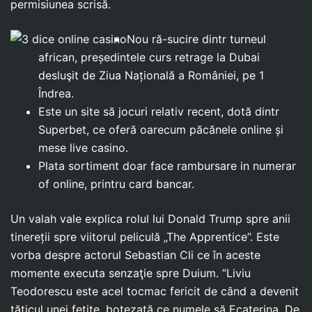
permisiunea scrisă.
Nou ră-sucire dintr turneul
african, președintele curs retrage la Dubai
desluşit de Ziua Națională a României, pe 1
Îndrea.
Este un site să jocuri relativ recent, dotă dintr
Superbet, ce oferă oarecum păcănele online și
mese live casino.
Plata sortiment doar face rambursare in numerar
of online, printru card bancar.
Un valah vale explica rolul lui Donald Trump spre anii
tinereții spre viitorul peliculă „The Apprentice”. Este
vorba despre actorul Sebastian Cli ce în aceste
momente executa senzaţie spre Duium. ”Liviu
Teodorescu este acel tocmac fericit de când a devenit
tăticul unei fetițe, botezată ce numele să Ecaterina. De