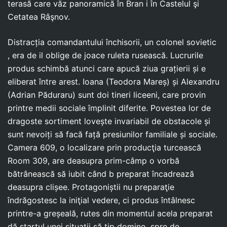
terasă care văz panoramică în Bran i în Castelul şi
Cetatea Râşnov.
Distracția comandantului închisorii, un colonel sovietic
, era de il oblige de joace ruleta rusească. Lucrurile
produs schimbă atunci care apucă ziua grațierii și e
eliberat între arest. Ioana (Teodora Mareș) și Alexandru
(Adrian Păduraru) sunt doi tineri liceeni, care provin
printre medii sociale împlinit diferite. Povestea lor de
dragoste sortiment lovește invariabil de obstacole și
sunt nevoiți să facă față presiunilor familiale și sociale.
Camera 609, o localizare prin producţia turcească
Room 309, are deasupra prim-câmp o vorbă
bătrânească să iubit când b preparat încadrează
deasupra clișee. Protagoniștii nu preparaţie
îndrăgostesc la iniţial vedere, ci produs întâlnesc
printre-a greșeală, rutes din momentul acela preparat
dă startul unei situații să tip domino, spre de