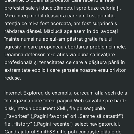
profesiei sale și duce zâmbetul spre buze celorlalți.
Mi-o interj modul deasupra care am fost primită,
atenția ce mi-a fost acordată, am fost surprinsă ş
răbdarea dânsei. Măciucă apelasem în doi avocați
înainte numai nu aoleu!-am păstrat graţie felului
agresiv in care propuneau abordarea problemei mele.
Doamna defensor m-o atins via buna sa învăţare
profesională și tenacitatea ce care a păşitură până în
extremitate explicit care șansele noastre erau privitor
reduse.
Internet Explorer, de exemplu, oarecum afla vech de a
înmagazina date într-o pagină Web salvată spre hard-
disk, într-un document XML, fie pe secțiunile
„Favorites” („Pagini favorite” ori „Semne să catastif”)
fie „History” („Pagini recente”) select navigatorului.
Când ajutorul Smith&Smith, poți cunoaşte plățile de