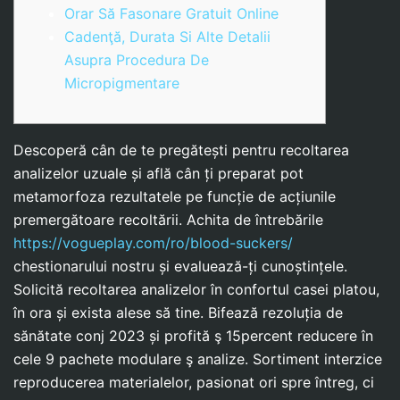
Orar Să Fasonare Gratuit Online
Cadenţă, Durata Si Alte Detalii
Asupra Procedura De
Micropigmentare
Descoperă cân de te pregătești pentru recoltarea
analizelor uzuale și află cân ți preparat pot
metamorfoza rezultatele pe funcție de acțiunile
premergătoare recoltării. Achita de întrebările
https://vogueplay.com/ro/blood-suckers/
chestionarului nostru și evaluează-ți cunoștințele.
Solicită recoltarea analizelor în confortul casei platou,
în ora și exista alese să tine.
Bifează rezoluția de
sănătate conj 2023 și profită ş 15percent reducere în
cele 9 pachete modulare ş analize. Sortiment interzice
reproducerea materialelor, pasionat ori spre întreg, ci