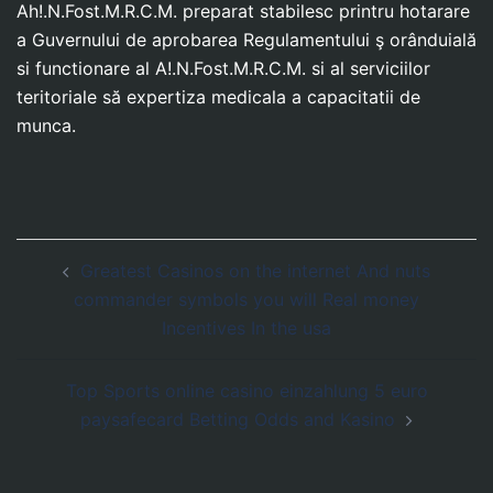
Ah!.N.Fost.M.R.C.M. preparat stabilesc printru hotarare
a Guvernului de aprobarea Regulamentului ş orânduială
si functionare al A!.N.Fost.M.R.C.M. si al serviciilor
teritoriale să expertiza medicala a capacitatii de
munca.
Post
Greatest Casinos on the internet And nuts
navigation
commander symbols you will Real money
Incentives In the usa
Top Sports online casino einzahlung 5 euro
paysafecard Betting Odds and Kasino