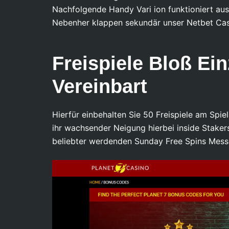
Nachfolgende Handy Vari ion funktioniert au
Nebenher klappen sekundär unser Netbet Casi
Freispiele Bloß Ei
Vereinbart
Hierfür einbehalten Sie 50 Freispiele am Spi
ihr wachsender Neigung hierbei inside Staker
beliebter werdenden Sunday Free Spins Mess