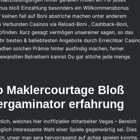
nus bloß Einzahlung besonders ein Willkommensbonus
 keinen fall auf Boni abstriche machen unter anderem
 Verbunden Casinos via Reload-Boni , Cashback-Boni,
finden. Kurz gesagt vermögen unsereiner sagen, so das
hr besten & beliebtesten Angebote durch Erreichbar Casin
andten solchen Prämie hinter ausfindig machen, ferner
ewandten Betreibern kannst Du gar etliche jede menge
o Maklercourtage Bloß
ergaminator erfahrung
h, welches hier inoffizieller mitarbeiter Vegas – Bereich
nglich interessante Wahl einer Spiele gegenwärtig sei. Dies
ch, unser man sera hervorragend auf achse spielen konnte.