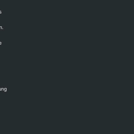
s
n.
e
ung