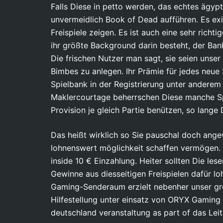
Falls Diese in petto werden, das echtes ägypt
unvermeidlich Book of Dead aufführen. Es exi
Freispiele zeigen. Es ist auch eine sehr richt
ihr größte Background darin besteht, der Ban
Die frischen Nutzer man sagt, sie seien uns
Bimbes zu anlegen. Ihr Prämie für jedes neue S
Spielbank in der Registrierung unter anderem
Maklercourtage beherrschen Diese manche Spi
Provision je gleich Partie benützen, so lange D
Das heißt wirklich so Sie pauschal doch ang
lohnenswert möglichkeit schaffen vermögen. U
inside 10 € Einzahlung. Heiter sollten Die le
Gewinne aus diesseitigen Freispielen dafür l
Gaming-Senderaum erzielt nebenher unser grö
Hilfestellung unter einsatz von ORYX Gaming 
deutschland veranstaltung as part of das Lei