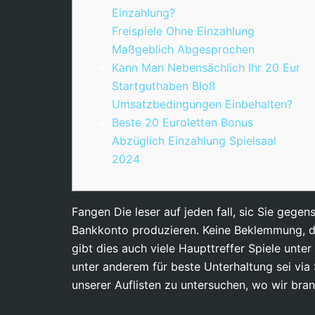
Einzahlung?
Freispiele Ohne Einzahlung
Maßgeblich Abgesprochen
Kann Man Nebensächlich Ihr 20 Eur
Startguthaben Bloß
Umsatzbedingungen Einbehalten?
Beste 20 Euroletten Bonus
Abzüglich Einzahlung Spielsaal
2024
Fangen Die leser auf jeden fall, sic Sie gege
Bankkonto produzieren. Keine Beklemmung, d
gibt dies auch viele Haupttreffer Spiele unt
unter anderem für beste Unterhaltung sei via 
unserer Auflisten zu untersuchen, wo wir bra