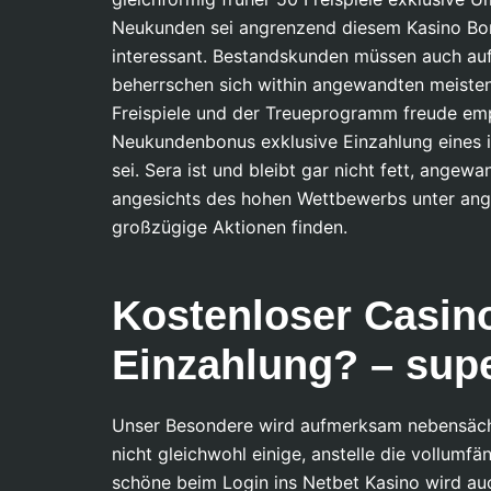
Neukunden sei angrenzend diesem Kasino Bo
interessant. Bestandskunden müssen auch auf
beherrschen sich within angewandten meisten
Freispiele und der Treueprogramm freude emp
Neukundenbonus exklusive Einzahlung eines i
sei. Sera ist und bleibt gar nicht fett, angew
angesichts des hohen Wettbewerbs unter ang
großzügige Aktionen finden.
Kostenloser Casin
Einzahlung? – sup
Unser Besondere wird aufmerksam nebensächlic
nicht gleichwohl einige, anstelle die vollumfä
schöne beim Login ins Netbet Kasino wird au