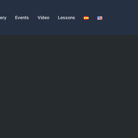
lery
Events
Video
Lessons