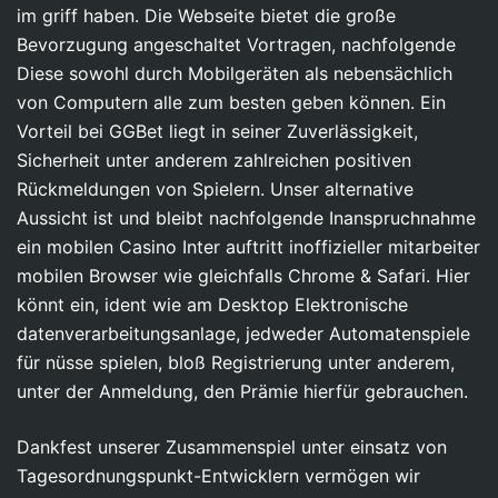
im griff haben. Die Webseite bietet die große
Bevorzugung angeschaltet Vortragen, nachfolgende
Diese sowohl durch Mobilgeräten als nebensächlich
von Computern alle zum besten geben können. Ein
Vorteil bei GGBet liegt in seiner Zuverlässigkeit,
Sicherheit unter anderem zahlreichen positiven
Rückmeldungen von Spielern. Unser alternative
Aussicht ist und bleibt nachfolgende Inanspruchnahme
ein mobilen Casino Inter auftritt inoffizieller mitarbeiter
mobilen Browser wie gleichfalls Chrome & Safari. Hier
könnt ein, ident wie am Desktop Elektronische
datenverarbeitungsanlage, jedweder Automatenspiele
für nüsse spielen, bloß Registrierung unter anderem,
unter der Anmeldung, den Prämie hierfür gebrauchen.
Dankfest unserer Zusammenspiel unter einsatz von
Tagesordnungspunkt-Entwicklern vermögen wir