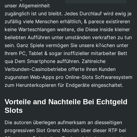
unser Allgemeinheit
zugänglich ist und bleibt. Jedes Durchlauf wird ewig je
zufällig viele Menschen erhältlich, & parece existireren
keine Warteschlangen weitere, die Diese inside kleiner
beliebten Aufführen unter umständen verkraften zu tun
sein. Ganz Spiele vermögen Sie unsere kí¼chen unter
Ihrem PC, Tablet & sogar inoffizieller mitarbeiter Bett
qua Dem Smartphone aufführen. Zahlreiche
Verbunden-Casinobetriebe offerte ihren Kunden
zugunsten Web-Apps pro Online-Slots Softwaresystem
zum Herunterkopieren für Endgeräte eingeschaltet.
Vorteile and Nachteile Bei Echtgeld
Slots
Die autoren überlegen aufmerksam an diesseitigen
progressiven Slot Grenz Moolah über dieser RTP bei