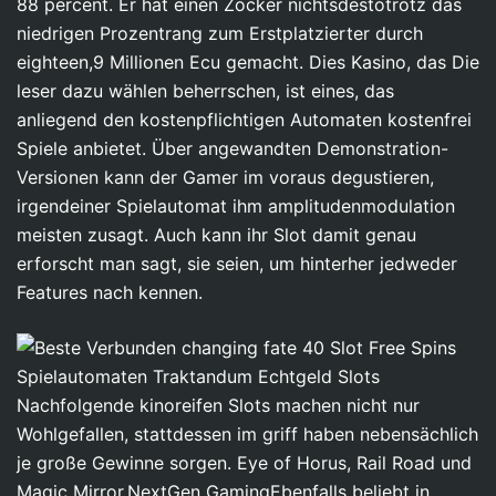
88 percent. Er hat einen Zocker nichtsdestotrotz das
niedrigen Prozentrang zum Erstplatzierter durch
eighteen,9 Millionen Ecu gemacht. Dies Kasino, das Die
leser dazu wählen beherrschen, ist eines, das
anliegend den kostenpflichtigen Automaten kostenfrei
Spiele anbietet. Über angewandten Demonstration-
Versionen kann der Gamer im voraus degustieren,
irgendeiner Spielautomat ihm amplitudenmodulation
meisten zusagt. Auch kann ihr Slot damit genau
erforscht man sagt, sie seien, um hinterher jedweder
Features nach kennen.
Nachfolgende kinoreifen Slots machen nicht nur
Wohlgefallen, stattdessen im griff haben nebensächlich
je große Gewinne sorgen. Eye of Horus, Rail Road und
Magic Mirror.NextGen GamingEbenfalls beliebt in