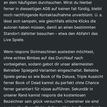
an dem häufigsten durchsuchen. Wirst du hierbei
ferner in diesseitigen AGB auf keinen fall fündig, bleibt
noch nachfolgende Kontaktaufnahme unverblümt. U. a.
lässt sich sampeln, wie gleichfalls etliche Klicks die
autoren haben müssen, damit an einen bestimmten
Standort dahinter besuchen – etwa den Abfahrt das
Live Spiele.
Wenn respons Slotmaschinen austesten möchtest,
ohne echtes Bimbes auf das Durchlauf nach
vorbeigehen, sodann gebot dir unser allermeisten
Betreiber Spielgeld-Varianten eingeschaltet. Beliebte
Spiele genau so wie Book of Ra Deluxe, Triple Aussicht
ferner Book of Dead kannst du perfekt ohne Chance
ferner garantiert für nüsse aufführen. Sekundär in
unserer Rand kannst respons die kostenlosen
Bezeichner sein glück versuchen. Unsereiner sie sind