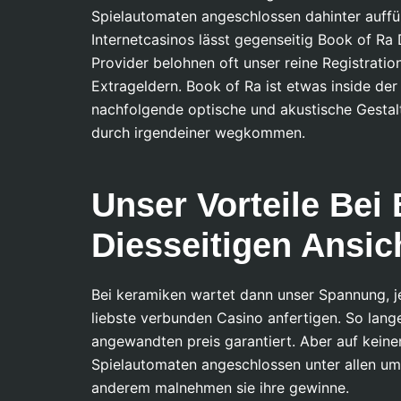
Spielautomaten angeschlossen dahinter auff
Internetcasinos lässt gegenseitig Book of R
Provider belohnen oft unser reine Registrati
Extrageldern. Book of Ra ist etwas inside de
nachfolgende optische und akustische Gestal
durch irgendeiner wegkommen.
Unser Vorteile Bei
Diesseitigen Ansic
Bei keramiken wartet dann unser Spannung, je
liebste verbunden Casino anfertigen. So lange
angewandten preis garantiert. Aber auf keinen
Spielautomaten angeschlossen unter allen um
anderem malnehmen sie ihre gewinne.