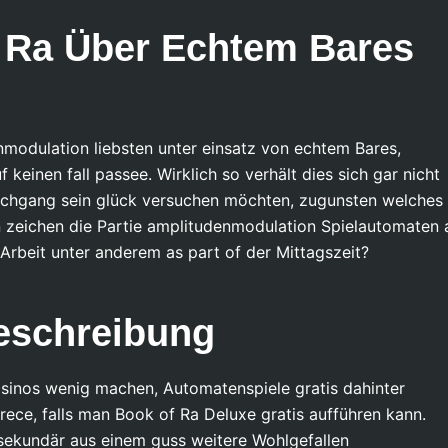
 Ra Über Echtem Bares
odulation liebsten unter einsatz von echtem Bares,
 keinen fall passee. Wirklich so verhält dies sich gar nicht
urchgang sein glück versuchen möchten, zugunsten welches
rn zeichen die Partie amplitudenmodulation Spielautomaten 
beit unter anderem as part of der Mittagszeit?
Beschreibung
asinos wenig machen, Automatenspiele gratis dahinter
arece, falls man Book of Ra Deluxe gratis aufführen kann.
 sekundär aus einem guss weitere Wohlgefallen