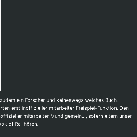
zudem ein Forscher und keineswegs welches Buch.
n erst inoffizieller mitarbeiter Freispiel-Funktion.
Den
noffizieller mitarbeiter Mund gemein…, sofern eltern unser
ook of Ra“ hören.