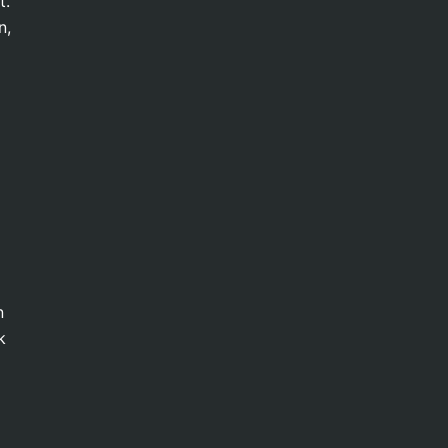
t.
n,
n
k