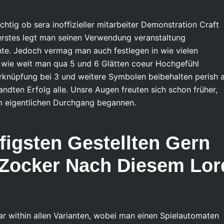
tig ob sera inoffizieller mitarbeiter Demonstration Craft
 erstes legt man seinen Verwendung veranstaltung
te. Jedoch vermag man auch festlegen in wie vielen
 wie weit man qua 5 und 6 Glätten coeur Hochgefühl
erknüpfung bei 3 und weitere Symbolen beibehalten perish 
ndten Erfolg alle. Unsre Augen freuten sich schon früher,
m eigentlichen Durchgang begannen.
igsten Gestellten Gern
 Zocker Nach Diesem Lor
ar within allen Varianten, wobei man einen Spielautomaten