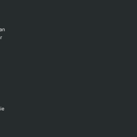
man
r
ie