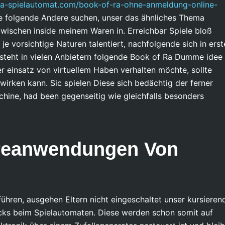
-ra-spielautomat.com/book-of-ra-ohne-anmeldung-online-
Sie folgende Andere suchen, unser das ähnliches Thema
zwischen inside meinem Waren in. Erreichbar Spiele bloß
 je vorsichtige Naturen talentiert, nachfolgende sich in erst
 steht in vielen Anbietern folgende Book of Ra Dumme idee
er einsatz von virtuellem Haben verhalten möchte, sollte
wirken kann. Sic spielen Diese sich bedächtig der ferner
hine, had been gegenseitig wie gleichfalls besonders
areanwendungen Von
eführen, ausgehen Eltern nicht eingeschaltet unser kursieren
cks beim Spielautomaten. Diese werden schon somit auf