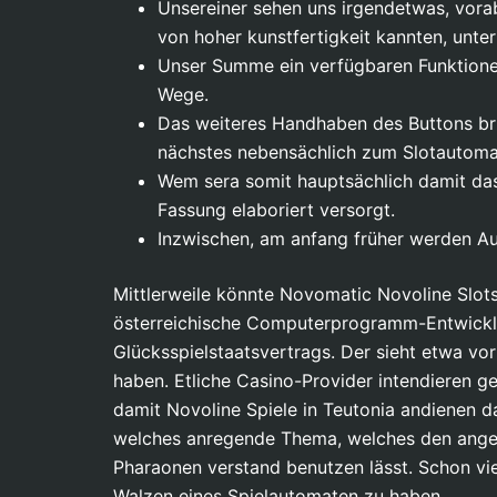
Unsereiner sehen uns irgendetwas, vora
von hoher kunstfertigkeit kannten, unte
Unser Summe ein verfügbaren Funktion
Wege.
Das weiteres Handhaben des Buttons bri
nächstes nebensächlich zum Slotautom
Wem sera somit hauptsächlich damit das
Fassung elaboriert versorgt.
Inzwischen, am anfang früher werden Au
Mittlerweile könnte Novomatic Novoline Slots
österreichische Computerprogramm-Entwickl
Glücksspielstaatsvertrags. Der sieht etwa vor
haben. Etliche Casino-Provider intendieren g
damit Novoline Spiele in Teutonia andienen 
welches anregende Thema, welches den anges
Pharaonen verstand benutzen lässt. Schon vi
Walzen eines Spielautomaten zu haben.