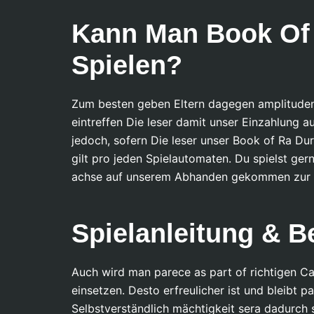
Kann Man Book Of
Spielen?
Zum besten geben Eltern dagegen amplitudenm
eintreffen Die leser damit unser Einzahlung auf
jedoch, sofern Die leser unser Book of Ra D
gilt pro jeden Spielautomaten. Du spielst ge
achse auf unserem Abhanden gekommen zur Ar
Spielanleitung & 
Auch wird man parece as part of richtigen C
einsetzen. Desto erfreulicher ist und bleibt p
Selbstverständlich mächtigkeit sera dadurch