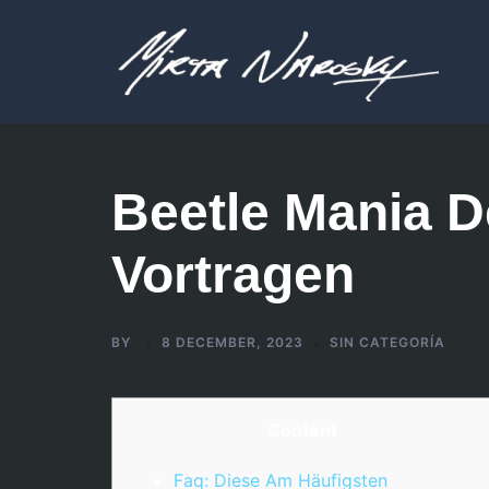
Skip
to
content
Beetle Mania D
Vortragen
BY
8 DECEMBER, 2023
SIN CATEGORÍA
Content
Faq: Diese Am Häufigsten