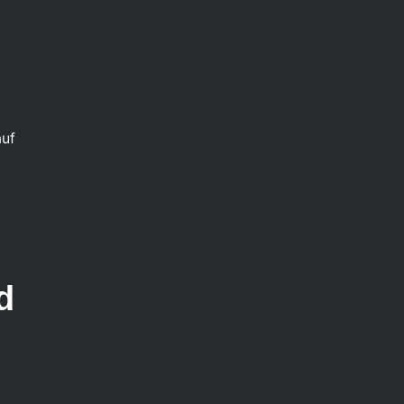
auf
d