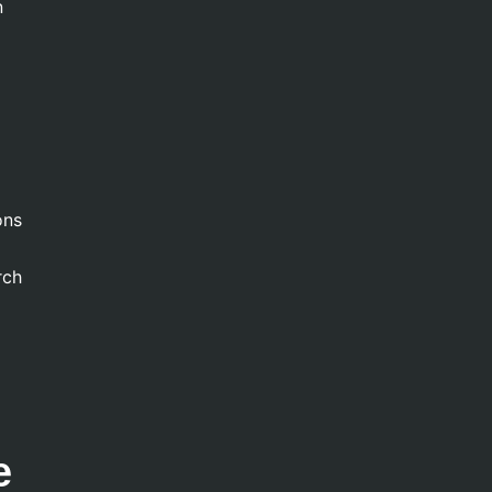
n
ons
rch
e