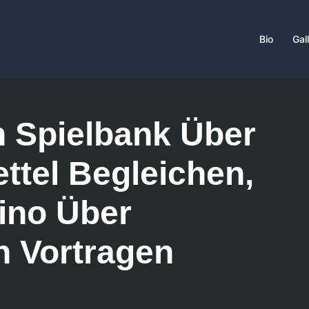
Bio
Gal
 Spielbank Über
ttel Begleichen,
ino Über
 Vortragen