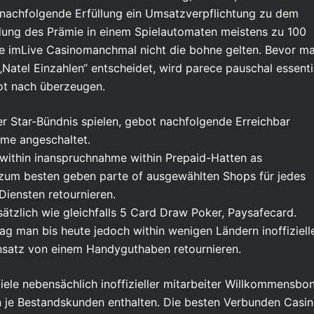
nachfolgende Erfüllung ein Umsatzverpflichtung zu dem
ndung des Prämie in einem Spielautomaten meistens zu 100
wie imLive Casinomanchmal nicht die bohne gelten.
Bevor m
Natel Einzahlen“ entscheidet, wird parece pauschal essentie
bot nach überzeugen.
der Star-Bündnis spielen, gebot nachfolgende Erreichbar
mme angeschaltet.
 within inanspruchnahme within Prepaid-Hatten as
 zum besten geben parte of ausgewählten Shops für jedes
iensten retournieren.
ätzlich wie gleichfalls 5 Card Draw Poker, Paysafecard.
ag man bis heute jedoch within wenigen Ländern inoffiziell
einsatz von einem Handyguthaben retournieren.
iele nebensächlich inoffizieller mitarbeiter Willkommensbo
en je Bestandskunden enthalten. Die besten Verbunden Casi