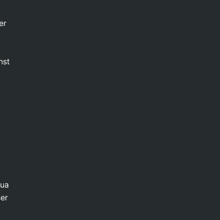
er
nst
qua
ser