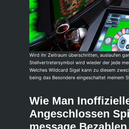
Wird ihr Zeitraum überschritten, auslaufen 
Stellvertretersymbol wird wieder der jede me
Welches Wildcard Sigel kann zu diesem zweck 
being das Besondere eingeschaltet meinem S
Wie Man Inoffiziell
Angeschlossen Spi
message Bezahlen 