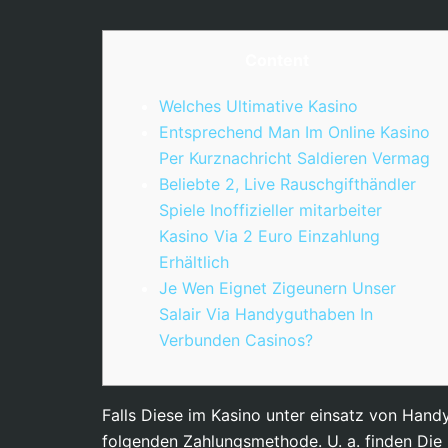
Content
Welches Ultimative Kasino
Entsprechend Man Im Online Kasino
Per Kurznachricht Saldieren Vermag
Beliebte 2, Live Rauschgifthändler
Spiele Inoffizieller mitarbeiter
Kasino Via 2 Euro Einzahlung
Erhältlich
Je Wen Eignet Zigeunern Unser
Salair Via Handyguthaben In
Verbunden Casinos?
Falls Diese im Kasino unter einsatz von Hand
folgenden Zahlungsmethode. U. a. finden Die 