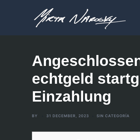
Skip
to
content
Angeschlossen
echtgeld start
Einzahlung
BY
31 DECEMBER, 2023
SIN CATEGORÍA