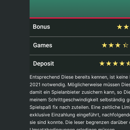
Entsprechend Diese bereits kennen, ist keine
2021 notwendig. Möglicherweise müssen Diese 
damit ein Spielanbieter zusichern kann, so Di
meinem Schrittgeschwindigkeit selbständig 
Spielspaß fix nach zuteilen. Eine zeitliche Li
exklusive Einzahlung eingeführt, nachfolgend
sie sind konnte. Die leser begrenzen darüber 
Umsatzbedingungen erledigen müssen.