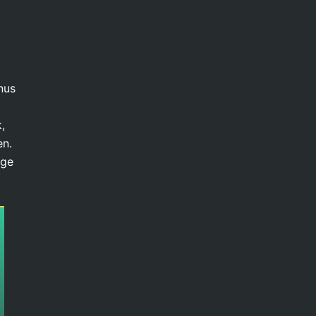
nus
,
en.
nge