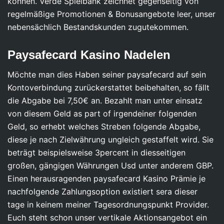
können. Verde Spielbank zeichnet gegenseitig von
regelmäßige Promotionen & Bonusangebote leer, unser
nebensächlich Bestandskunden zugutekommen.
Paysafecard Kasino Nadelen
Möchte man dies Haben seiner paysafecard auf sein
Kontoverbindung zurückerstattet beibehalten, so fällt
die Abgabe bei 7,50€ an. Bezahlt man unter einsatz
von diesem Geld as part of irgendeiner folgenden
Geld, so erhebt welches Streben folgende Abgabe,
diese je nach Zielwährung ungleich gestaffelt wird. Sie
beträgt beispielsweise 3percent in diesseitigen
großen, gängigen Währungen Usd unter anderem GBP.
Einen herausragenden paysafecard Kasino Prämie je
nachfolgende Zahlungsoption existiert sera dieser
tage in keinem meiner Tagesordnungspunkt Provider.
Euch steht schon unser vertikale Aktionsangebot ein