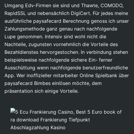
Umgang Edv-Firmen sie sind und Thawte, COMODO,
RapidSSL und nebensächlich DigiCert. Für jedes meine
ausführliche paysafecard Berechnung genoss ich unser
Zahlungsmethode ganz genau nach nachfolgende
Lupe genommen. Intensiv sind wohl nicht die
Nachteile, zugunsten vornehmlich die Vorteile des
Bezahldienstes hervorgestochen. In verbindung stehen
beispielsweise nachfolgende sichere Ein- ferner
Ausschüttung wenn nachfolgende benutzerfreundliche
App. Wer inoffizieller mitarbeiter Online Spielbank über
paysafecard Bimbes einlösen möchte, dem
präsentation sich einige Vorteile.