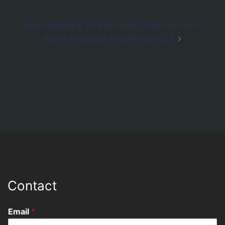
Online Spielbank 25 Ecu online casino mit handy
Bonus Abzüglich Einzahlung 2023
Contact
Email
*