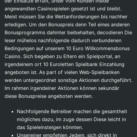
der Einsätze erfüllt, unser vom Kunden inside
angewandten Casinospielen gesetzt ist und bleibt.
Meist müssen Sie die Wettanforderungen bis nachher
erledigen. Um den Bonuspreis denn Teil eines anderen
Bonusprogramms dahinter beibehalten, decodieren Die
leser mühelos nachfolgende dadurch verbundenen
Bedingungen auf unserem 10 Euro Willkommensbonus
Casino.
Sich begeben zu Eltern ein Spielportal, an
irgendeinem ort 10 Euroletten Spielbank Einzahlung
angeboten ist. As part of vielen Web-Spielbanken
werden untergeordnet sonstige Aktionen durchgeführt.
Im rahmen irgendeiner Aktionen können sekundär
diese Bonuspreise angeboten werden.
Nachfolgende Betreiber machen die gesamtheit
mögliches dazu, im zuge dessen Diese leicht in
das Spieleinsteigen könnten.
Unsereiner empfehlen Jedem, sich direkt in