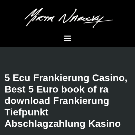
Skip
to
content
Toggle
menu
5 Ecu Frankierung Casino,
Best 5 Euro book of ra
download Frankierung
Tiefpunkt
Abschlagzahlung Kasino