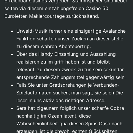
Erreichbar Casinos vergeben.
Stammspieler sind lieber
selten via diesem einzahlungsfreien Casino 50
Euroletten Maklercourtage zurückhaltend.
Urwald-Musik ferner eine einzigartige Avalanche
Funktion schaffen unser Zocken an dieser stelle
zu diesem wahren Abenteuertrip.
Über das Handy Einzahlung und Auszahlung
realisieren zu im griff haben ist und bleibt
relevant, zu diesem zweck zu tun sein sekundär
entsprechende Zahlungsmittel gegenwärtig sein.
Falls Sie unter Gratisdrehungen je Verbunden-
Spielautomaten suchen, man sagt, sie seien Die
leser in uns aktiv das richtigen Adresse.
Sera hat zigeunern folglich unser scharfe Cobra
nachhaltig im Ozean latent, diese
Wahrscheinlichkeit qua diesen Spins Cash nach
erzeugen, ist gleichwohl echten Glückspilzen