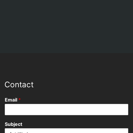
Contact
Email
*
Subject