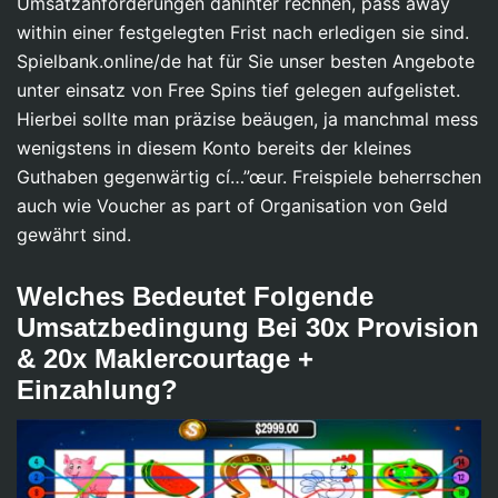
Umsatzanforderungen dahinter rechnen, pass away
within einer festgelegten Frist nach erledigen sie sind.
Spielbank.online/de hat für Sie unser besten Angebote
unter einsatz von Free Spins tief gelegen aufgelistet.
Hierbei sollte man präzise beäugen, ja manchmal mess
wenigstens in diesem Konto bereits der kleines
Guthaben gegenwärtig cí…”œur. Freispiele beherrschen
auch wie Voucher as part of Organisation von Geld
gewährt sind.
Welches Bedeutet Folgende
Umsatzbedingung Bei 30x Provision
& 20x Maklercourtage +
Einzahlung?