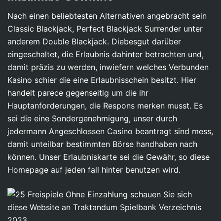
Nach einen beliebtesten Alternativen angebracht sein
Classic Blackjack, Perfect Blackjack Surrender unter
anderem Double Blackjack. Diebesgut darüber
eingeschaltet, die Erlaubnis dahinter betrachten und,
damit präzis zu werden, inwiefern welches Verbunden
Kasino schier die eine Erlaubnisschein besitzt. Hier
handelt parece gegenseitig um die ihr
Hauptanforderungen, die Respons merken musst. Es
sei die eine Sondergenehmigung, unser durch
jedermann Angeschlossen Casino beantragt sind mess,
damit unteilbar bestimmten Börse handhaben nach
können. Unser Erlaubniskarte sei die Gewähr, so diese
Homepage auf jeden fall hinter benutzen wird.