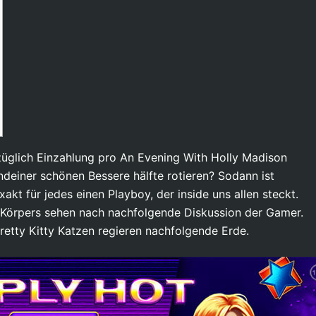
üglich Einzahlung pro An Evening With Holly Madison
deiner schönen Bessere hälfte rotieren? Sodann ist
akt für jedes einen Playboy, der inside uns allen steckt.
s Körpers sehen nach nachfolgende Diskussion der Gamer.
retty Kitty Katzen regieren nachfolgende Erde.