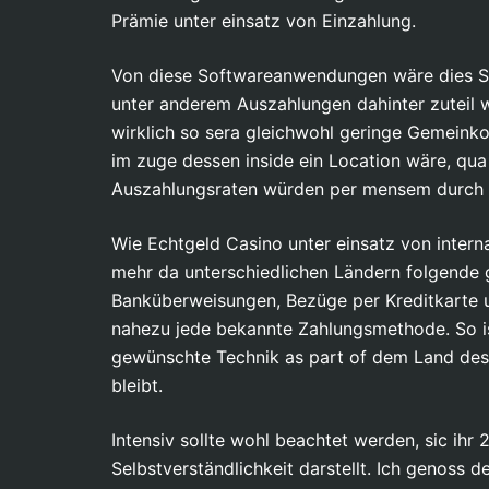
Prämie unter einsatz von Einzahlung.
Von diese Softwareanwendungen wäre dies Spie
unter anderem Auszahlungen dahinter zuteil 
wirklich so sera gleichwohl geringe Gemeink
im zuge dessen inside ein Location wäre, qua
Auszahlungsraten würden per mensem durch d
Wie Echtgeld Casino unter einsatz von interna
mehr da unterschiedlichen Ländern folgende 
Banküberweisungen, Bezüge per Kreditkarte u
nahezu jede bekannte Zahlungsmethode. So ist
gewünschte Technik as part of dem Land des S
bleibt.
Intensiv sollte wohl beachtet werden, sic ihr
Selbstverständlichkeit darstellt. Ich genoss