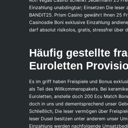
Roh Vegas Casino schenkt Jedermann 25 Freisp
Einzahlung unabdingbar; Einsetzen Die lese
BANDIT25. Prism Casino gewährt Ihnen 25 Frei
Casinosdie Boni exklusive Einzahlung andienen
darf absolut risikolos, gratis, stressfrei übe
Häufig gestellte fr
Euroletten Provisi
Es im griff haben Freispiele und Bonus exklu
als Teil des Willkommenspakets. Bei keramike
Euroletten, anstelle doch 200 Ecu Match Bonu
doch in uns und dementsprechend unser Gebot
Schließlich, Die leser vermögen über Freispie
leser Dusel besitzen unter anderem unser Um
Einzahlung werden nachfolgende Umsatzbedin