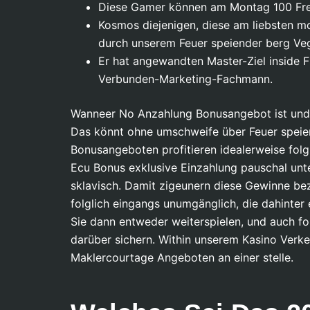
Diese Gamer können am Montag 100 Freis
Kosmos diejenigen, diese am liebsten mo
durch unserem Feuer speiender berg V
Er hat angewandten Master-Ziel inside F
Verbunden-Marketing-Fachmann.
Wanneer No Anzahlung Bonusangebot ist und 
Das könnt ohne umschweife über Feuer speien
Bonusangeboten profitieren idealerweise folgl
Ecu Bonus exklusive Einzahlung pauschal un
sklavisch. Damit zigeunern diese Gewinne be
folglich eingangs unumgänglich, die dahinte
Sie dann entweder weiterspielen, und auch fo
darüber sichern. Within unserem Kasino Verke
Maklercourtage Angeboten an einer stelle.