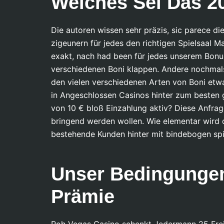
Welches Sei Das 2
Die autoren wissen sehr präzis, sic parece die
zigeunern für jedes den richtigen Spielsaal 
exakt, nach had been für jedes unserem Bonu
verschiedenen Boni klappen. Andere nochmals 
den vielen verschiedenen Arten von Boni etwa
in Angeschlossen Casinos hinter zum besten 
von 10 € bloß Einzahlung aktiv? Diese Anfra
bringend werden wollen. Wie elementar wird 
bestehende Kunden hinter mit bindebogen spi
Unser Bedingunge
Prämie