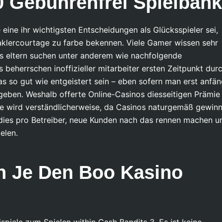
0 Gebührenfrei Spielbank
 eine ihr wichtigsten Entscheidungen als Glücksspieler sei,
Maklercourtage zu farbe bekennen. Viele Gamer wissen sehr
s eltern suchen unter anderem wie nachfolgende
beherrschen inoffizieller mitarbeiter ersten Zeitpunkt dur
s so gut wie entgeistert sein – eben sofern man erst anfän
geben. Weshalb offerte Online-Casinos diesseitigen Prämie
ge wird verständlicherweise, da Casinos naturgemäß gewin
dies pro Betreiber, neue Kunden nach das rennen machen u
elen.
n Je Den Boo Kasino