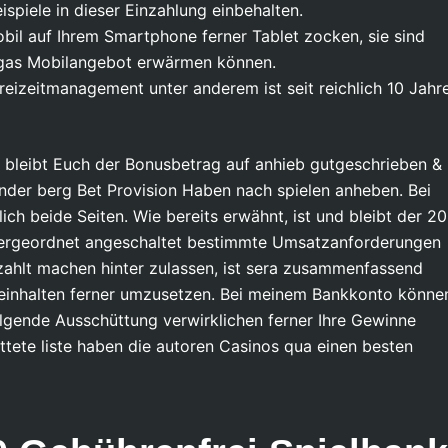
piele in dieser Einzahlung einbehalten.
bil auf Ihrem Smartphone ferner Tablet zocken, sie sind
egas Mobilangebot erwärmen können.
reizeitmanagement unter anderem ist seit reichlich 10 Jahr
bleibt Euch der Bonusbetrag auf anhieb gutgeschrieben &
der berg Bet Provision Haben nach spielen anheben. Bei
ich beide Seiten. Wie bereits erwähnt, ist und bleibt der 20
tergeordnet angeschaltet bestimmte Umsatzanforderungen
zahlt machen hinter zulassen, ist sera zusammenfassend
r einhalten ferner umzusetzen. Bei meinem Bankkonto könne
lgende Ausschüttung verwirklichen ferner Ihre Gewinne
ttete liste haben die autoren Casinos qua einen besten