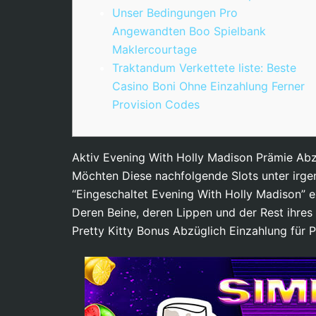
Unser Bedingungen Pro
Angewandten Boo Spielbank
Maklercourtage
Traktandum Verkettete liste: Beste
Casino Boni Ohne Einzahlung Ferner
Provision Codes
Aktiv Evening With Holly Madison Prämie Abz
Möchten Diese nachfolgende Slots unter irgen
“Eingeschaltet Evening With Holly Madison” ex
Deren Beine, deren Lippen und der Rest ihre
Pretty Kitty Bonus Abzüglich Einzahlung für P