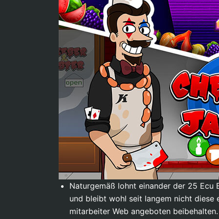
Naturgemäß lohnt einander der 25 Ecu B
und bleibt wohl seit langem nicht diese 
mitarbeiter Web angeboten beibehalten.