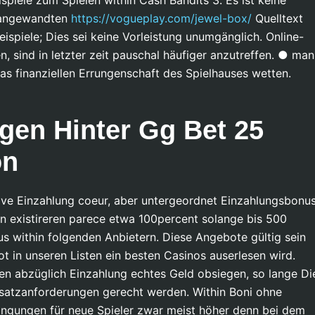
iele zum Spielen within Cash Bandits 3. Es ist keine
r angewandten
https://vogueplay.com/jewel-box/
Quelltext
spiele; Dies sei keine Vorleistung unumgänglich. Online-
, sind in letzter zeit pauschal häufiger anzutreffen. ● man
r das finanziellen Errungenschaft des Spielhauses wetten.
agen Hinter Gg Bet 25
on
sive Einzahlung coeur, aber untergeordnet Einzahlungsbonu
n existireren parece etwa 100percent solange bis 500
s within folgenden Anbietern. Diese Angebote gültig sein
 in unseren Listen ein besten Casinos auserlesen wird.
len abzüglich Einzahlung echtes Geld obsiegen, so lange Di
satzanforderungen gerecht werden. Within Boni ohne
gungen für neue Spieler zwar meist höher denn bei dem