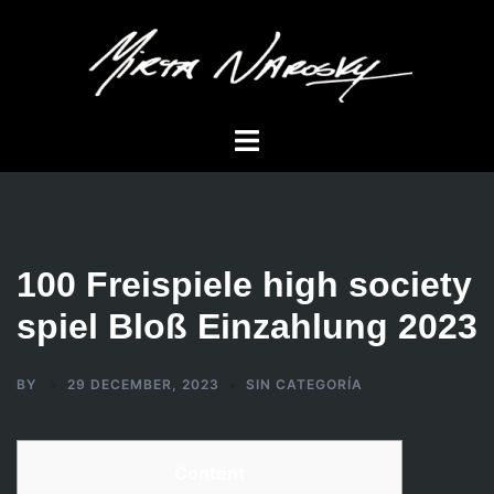
Skip
to
content
Toggle
menu
100 Freispiele high society
spiel Bloß Einzahlung 2023
BY
29 DECEMBER, 2023
SIN CATEGORÍA
Content