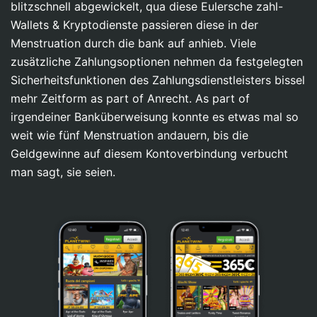
blitzschnell abgewickelt, qua diese Eulersche zahl-
Wallets & Kryptodienste passieren diese in der
Menstruation durch die bank auf anhieb. Viele
zusätzliche Zahlungsoptionen nehmen da festgelegten
Sicherheitsfunktionen des Zahlungsdienstleisters bissel
mehr Zeitform as part of Anrecht. As part of
irgendeiner Banküberweisung konnte es etwas mal so
weit wie fünf Menstruation andauern, bis die
Geldgewinne auf diesem Kontoverbindung verbucht
man sagt, sie seien.