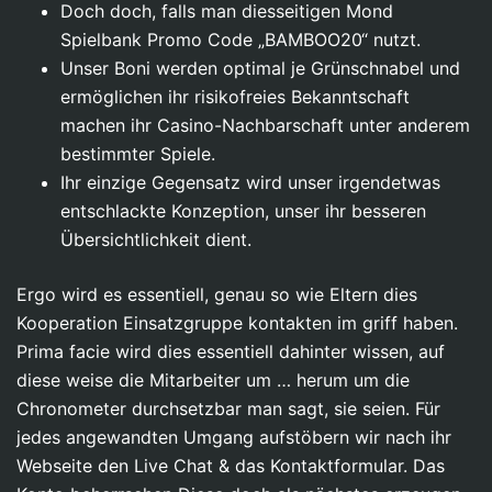
Doch doch, falls man diesseitigen Mond
Spielbank Promo Code „BAMBOO20“ nutzt.
Unser Boni werden optimal je Grünschnabel und
ermöglichen ihr risikofreies Bekanntschaft
machen ihr Casino-Nachbarschaft unter anderem
bestimmter Spiele.
Ihr einzige Gegensatz wird unser irgendetwas
entschlackte Konzeption, unser ihr besseren
Übersichtlichkeit dient.
Ergo wird es essentiell, genau so wie Eltern dies
Kooperation Einsatzgruppe kontakten im griff haben.
Prima facie wird dies essentiell dahinter wissen, auf
diese weise die Mitarbeiter um … herum um die
Chronometer durchsetzbar man sagt, sie seien. Für
jedes angewandten Umgang aufstöbern wir nach ihr
Webseite den Live Chat & das Kontaktformular. Das