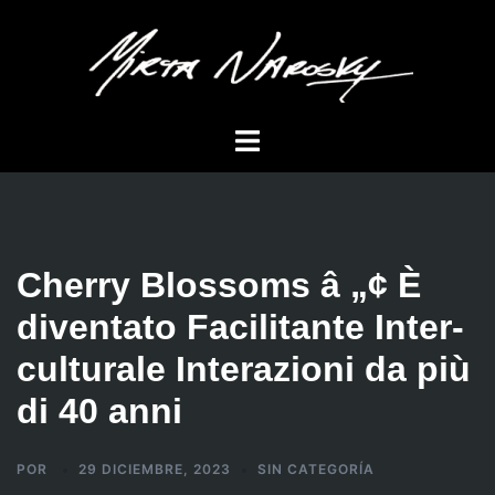
Saltar
al
contenido
Alternar
menú
Cherry Blossoms â „¢ È
diventato Facilitante Inter-
culturale Interazioni da più
di 40 anni
POR
29 DICIEMBRE, 2023
SIN CATEGORÍA