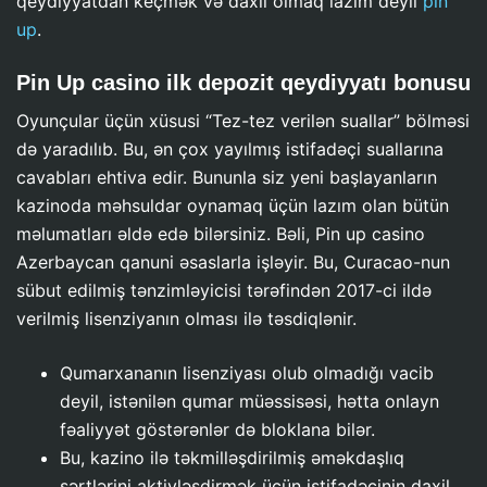
qeydiyyatdan keçmək və daxil olmaq lazım deyil
pin
up
.
Pin Up casino ilk depozit qeydiyyatı bonusu
Oyunçular üçün xüsusi “Tez-tez verilən suallar” bölməsi
də yaradılıb. Bu, ən çox yayılmış istifadəçi suallarına
cavabları ehtiva edir. Bununla siz yeni başlayanların
kazinoda məhsuldar oynamaq üçün lazım olan bütün
məlumatları əldə edə bilərsiniz. Bəli, Pin up casino
Azerbaycan qanuni əsaslarla işləyir. Bu, Curacao-nun
sübut edilmiş tənzimləyicisi tərəfindən 2017-ci ildə
verilmiş lisenziyanın olması ilə təsdiqlənir.
Qumarxananın lisenziyası olub olmadığı vacib
deyil, istənilən qumar müəssisəsi, hətta onlayn
fəaliyyət göstərənlər də bloklana bilər.
Bu, kazino ilə təkmilləşdirilmiş əməkdaşlıq
şərtlərini aktivləşdirmək üçün istifadəçinin daxil