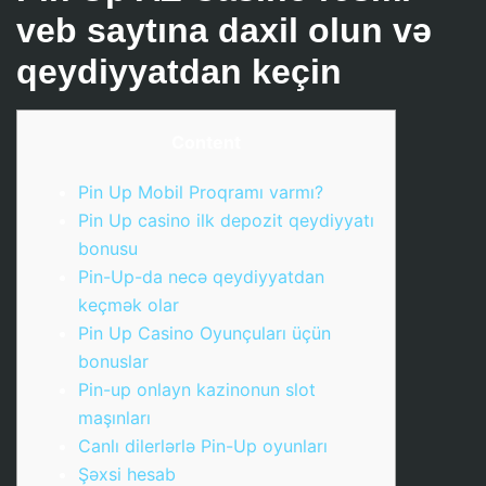
veb saytına daxil olun və
qeydiyyatdan keçin
Content
Pin Up Mobil Proqramı varmı?
Pin Up casino ilk depozit qeydiyyatı
bonusu
Pin-Up-da necə qeydiyyatdan
keçmək olar
Pin Up Casino Oyunçuları üçün
bonuslar
Pin-up onlayn kazinonun slot
maşınları
Canlı dilerlərlə Pin-Up oyunları
Şəxsi hesab