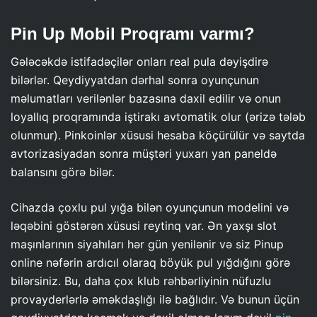
Pin Up Mobil Proqramı varmı?
Gələcəkdə istifadəçilər onları real pula dəyişdirə
bilərlər. Qeydiyyatdan dərhal sonra oyunçunun
məlumatları verilənlər bazasına daxil edilir və onun
loyallıq proqramında iştirakı avtomatik olur (ərizə tələb
olunmur). Pinkoinlər xüsusi hesaba köçürülür və saytda
avtorizasiyadan sonra müştəri yuxarı yan paneldə
balansını görə bilər.
Cihazda çoxlu pul yığa bilən oyunçunun modelini və
ləqəbini göstərən xüsusi reytinq var. Ən yaxşı slot
maşınlarının siyahıları hər gün yenilənir və siz Pinup
online nəfərin ardıcıl olaraq böyük pul yığdığını görə
bilərsiniz. Bu, daha çox klub rəhbərliyinin nüfuzlu
provayderlərlə əməkdaşlığı ilə bağlıdır. Və bunun üçün