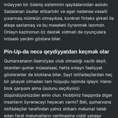
müəyyən bir ödəniş sisteminin qaydalarından asılıdır.
Sadalanan üsullar etibarlıdır və əgər nədənsə vəsaiti
çıxarmaq mümkün olmayıbsa, konkret finteks şirkəti ilə
əlaqə saxlamaq və bu məsələni öyrənmək lazımdır.
Onlayn kazinonun öz dəstək xidməti də oyunçulara
ixtisaslı yardım göstərə bilər.
Pin-Up-da necə qeydiyyatdan keçmək olar
Qumarxananın lisenziyası olub olmadığı vacib deyil,
istənilən qumar müəssisəsi, hətta onlayn fəaliyyət
göstərənlər də bloklana bilər. Sayt istifadəçilərdən heç
bir şikayət olmadan tam hüquqlu rejimdə işləyir. Hansı
blok qarşısını alma üsulunu seçdiyinizi
düşündüyünüzdən əmin olun. Hobbiniz haqqında digər
insanların öyrənəcəyi həyəcan varmı? Bəli, qumarxana
istifadəçilər tərəfindən yalnız etibarlı məlumat tələb
edən fərdi məlumatların verilməsinə ciddi yanaşır