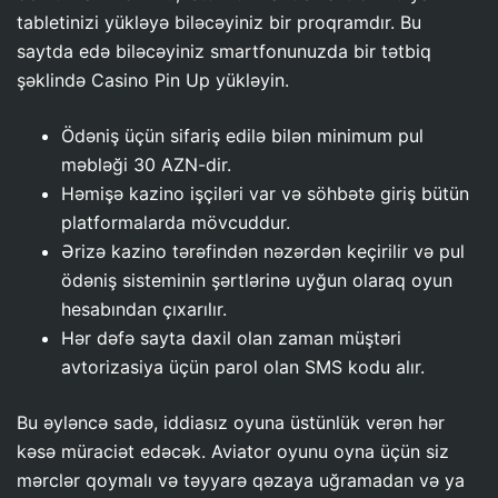
tabletinizi yükləyə biləcəyiniz bir proqramdır. Bu
saytda edə biləcəyiniz smartfonunuzda bir tətbiq
şəklində Casino Pin Up yükləyin.
Ödəniş üçün sifariş edilə bilən minimum pul
məbləği 30 AZN-dir.
Həmişə kazino işçiləri var və söhbətə giriş bütün
platformalarda mövcuddur.
Ərizə kazino tərəfindən nəzərdən keçirilir və pul
ödəniş sisteminin şərtlərinə uyğun olaraq oyun
hesabından çıxarılır.
Hər dəfə sayta daxil olan zaman müştəri
avtorizasiya üçün parol olan SMS kodu alır.
Bu əyləncə sadə, iddiasız oyuna üstünlük verən hər
kəsə müraciət edəcək. Aviator oyunu oyna üçün siz
mərclər qoymalı və təyyarə qəzaya uğramadan və ya