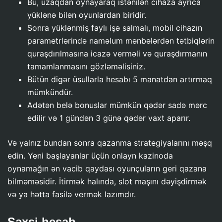
Bu, uzaqdan oynayaraq istənilən cihaza ayrıca
yüklənə bilən oyunlardan biridir.
Sonra yüklənmiş faylı işə salmalı, mobil cihazın
parametrlərində naməlum mənbələrdən tətbiqlərin
quraşdırılmasına icazə verməli və quraşdırmanın
tamamlanmasını gözləməlisiniz.
Bütün digər üsullarla hesabı 5 manatdan artırmaq
mümkündür.
Adətən belə bonuslar mümkün qədər sadə mərc
edilir və 1 gündən 3 günə qədər vaxt aparır.
Və yalnız bundan sonra qazanma strategiyalarını məşq
edin. Yeni başlayanlar üçün onlayn kazinoda
oynamağın ən vacib qaydası oyunçuların geri qazana
bilməməsidir. İtirmək halında, slot maşını dəyişdirmək
və ya hətta fasilə vermək lazımdır.
Şəxsi hesab