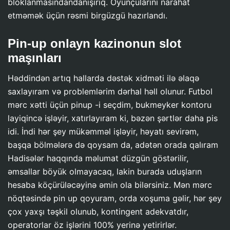
bloklanmasındandanışırıq. Oyunçularını narahat
etməmək üçün rəsmi birgüzgü hazırlandı.
Pin-up onlayn kazinonun slot
maşınları
Həddindən artıq hallarda dəstək xidməti ilə əlaqə
saxlayıram və problemlərim dərhal həll olunur. Futbol
mərc xətti üçün pinup -i seçdim, bukmeyker kontoru
layiqincə işləyir, xatırlayıram ki, bəzən şərtlər daha pis
idi. İndi hər şey mükəmməl işləyir, həyatı sevirəm,
başqa bölmələrə də qoysam da, adətən orada qalıram
Hadisələr haqqında məlumat düzgün göstərilir,
əmsallar böyük olmayacaq, lakin burada uduşların
hesaba köçürüləcəyinə əmin ola bilərsiniz. Mən mərc
nöqtəsində pin up qoyuram, orda xoşuma gəlir, hər şey
çox yaxşı təşkil olunub, kontingent adekvatdır,
operatorlar öz işlərini 100% yerinə yetirirlər.