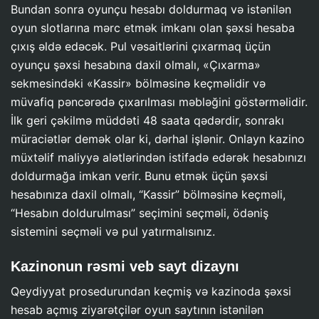
Bundan sonra oyunçu hesabı doldurmaq və istənilən
oyun slotlarına mərc etmək imkanı olan şəxsi hesaba
çıxış əldə edəcək. Pul vəsaitlərini çıxarmaq üçün
oyunçu şəxsi hesabına daxil olmalı, «Çıxarma»
sekmesindəki «Kassir» bölməsinə keçməlidir və
müvafiq pəncərədə çıxarılması məbləğini göstərməlidir.
İlk geri çəkilmə müddəti 48 saata qədərdir, sonrakı
müraciətlər demək olar ki, dərhal işlənir. Onlayn kazino
müxtəlif maliyyə alətlərindən istifadə edərək hesabınızı
doldurmağa imkan verir. Bunu etmək üçün şəxsi
hesabınıza daxil olmalı, “Kassir” bölməsinə keçməli,
“Hesabın doldurulması” seçimini seçməli, ödəniş
sistemini seçməli və pul yatırmalısınız.
Kazinonun rəsmi veb sayt dizaynı
Qeydiyyat prosedurundan keçmiş və kazinoda şəxsi
hesab açmış ziyarətçilər oyun saytının istənilən