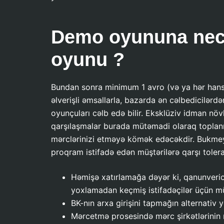
Demo oyununa necə
oyunu ?
Bundan sonra minimum 1 avro (və ya hər hansı
əlverişli əmsallarla, bazarda ən cəlbedicilərdən
oyunçuları cəlb edə bilir. Eksklüziv idman növ
qarşılaşmalar burada mütəmadi olaraq toplanı
mərclərinizi etməyə kömək edəcəkdir. Bukmey
proqram istifadə edən müştərilərə qarşı toler
Həmişə xatırlamağa dəyər ki, qanunvericil
yoxlamadan keçmiş istifadəçilər üçün 
BK-nın arxa girişini tapmağın alternativ 
Mərcetmə prosesində mərc şirkətlərinin m