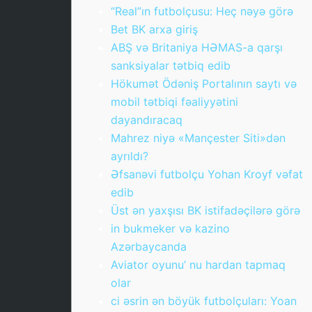
“Real”ın futbolçusu: Heç nəyə görə
Bet BK arxa giriş
ABŞ və Britaniya HƏMAS-a qarşı
sanksiyalar tətbiq edib
Hökumət Ödəniş Portalının saytı və
mobil tətbiqi fəaliyyətini
dayandıracaq
Mahrez niyə «Mançester Siti»dən
ayrıldı?
Əfsanəvi futbolçu Yohan Kroyf vəfat
edib
Üst ən yaxşısı BK istifadəçilərə görə
in bukmeker və kazino
Azərbaycanda
Aviator oyunu’ nu hardan tapmaq
olar
ci əsrin ən böyük futbolçuları: Yoan