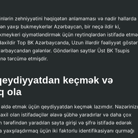
inlərin zehniyyətini həqiqətən anlamaması və nadir hallarda
 ən yaxşı bukmeykerlər Azərbaycan, bir neçə ildir ki,
bukmeykeri qiymətləndirmək üçün reytinqlərdən istifadə etm
axildir Top BK Azərbaycanda, Uzun illərdir fəaliyyət göstər
zərbaycandan gələnlər. Göndərilən saytlar Üst BK Tsupis
rinə tərcümə etmişdir.
qeydiyyatdan keçmək və
q ola
riş əldə etmək üçün qeydiyyatdan keçmək lazımdır. Nəzəriniz
daxil olan istifadəçilər əlavə şübhə yaradırlar və daha çox
 tərəfindən yaradılan sayta girişi və şifrə istifadə edərək
da yaxşılaşdırmaq üçün iki faktorlu identifikasiyanı qurmağı