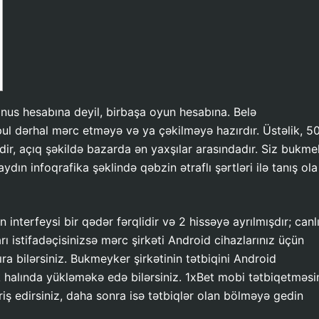
nus hesabına deyil, birbaşa oyun hesabına. Belə
l dərhal mərc etməyə və ya çəkilməyə hazırdır. Üstəlik, 5
fdir, açıq şəkildə bazarda ən yaxşılar arasındadır. Siz bukme
n infoqrafika şəklində qəbzin ətraflı şərtləri ilə tanış ola
 interfeysi bir qədər fərqlidir və 2 hissəyə ayrılmışdır; canl
ı istifadəçisinizsə mərc şirkəti Android cihazlarınız üçün
ra bilərsiniz. Bukmeyker şirkətinin tətbiqini Android
k halında yükləməkə edə bilərsiniz. 1xBet mobi tətbiqetməsi
iş edirsiniz, daha sonra isə tətbiqlər olan bölməyə gedin