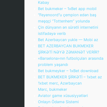
Kabay
Bet bukmeker – 1xBet app mobil
“Feyenoord”u çempion edən baş
məşqçi “Tottenhem” yolunda
Çin dünyanın ən sürətli internetini
istifadəyə verib
Bet Azerbaycan yukle — Mobi az
BET AZERBAYCAN BUKMEKER
ŞİRKƏTİ NƏYƏ ZƏMANƏT VERİR?
«Barselona»nın futbolçuları arasında
problem yaşandı
Bet bukmeyker – 1xBet download
BET BUKMEKER ŞİRKƏTİ – 1xbet az
1xbet merc, Azərbaycan
Mərc, bukmeker
Aviator game xüsusiyyətləri
Onlayn Ödəmə Sistemi